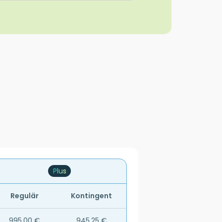
Plus
Regulär
Kontingent
995,00 €
945,25 €